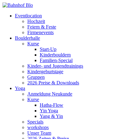
Eventlocation
Hochzeit
Feiern & Feste
Firmenevents
Boulderhalle
Kurse
Start-Up
Kinderbouldern
Familien-Special
Kinder- und Jugendtrainings
Kindergeburtstage
Gruppen
2026 Preise & Downloads
Yoga
Anmeldung Neukunde
Kurse
Hatha-Flow
Yin Yoga
Yang & Yin
Specials
workshops
Unser Team
2026 Zeiten & Preise