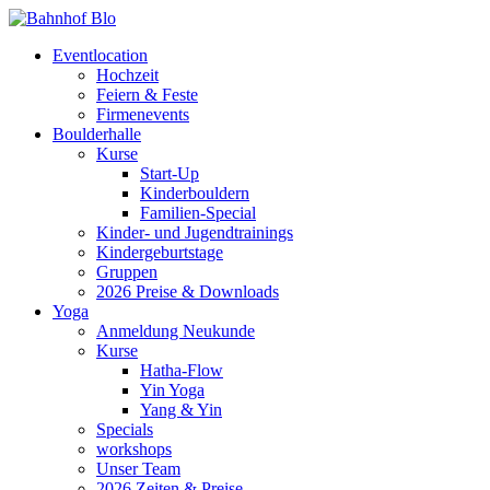
Eventlocation
Hochzeit
Feiern & Feste
Firmenevents
Boulderhalle
Kurse
Start-Up
Kinderbouldern
Familien-Special
Kinder- und Jugendtrainings
Kindergeburtstage
Gruppen
2026 Preise & Downloads
Yoga
Anmeldung Neukunde
Kurse
Hatha-Flow
Yin Yoga
Yang & Yin
Specials
workshops
Unser Team
2026 Zeiten & Preise