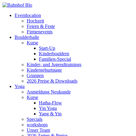
Eventlocation
Hochzeit
Feiern & Feste
Firmenevents
Boulderhalle
Kurse
Start-Up
Kinderbouldern
Familien-Special
Kinder- und Jugendtrainings
Kindergeburtstage
Gruppen
2026 Preise & Downloads
Yoga
Anmeldung Neukunde
Kurse
Hatha-Flow
Yin Yoga
Yang & Yin
Specials
workshops
Unser Team
2026 Zeiten & Preise