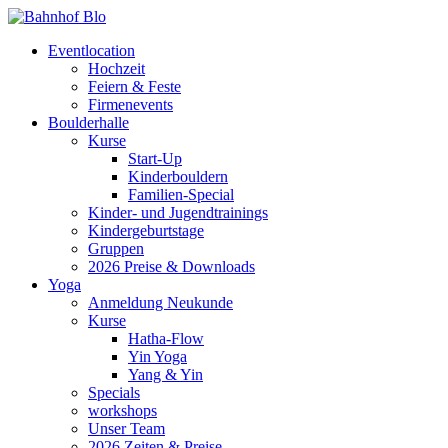
Eventlocation
Hochzeit
Feiern & Feste
Firmenevents
Boulderhalle
Kurse
Start-Up
Kinderbouldern
Familien-Special
Kinder- und Jugendtrainings
Kindergeburtstage
Gruppen
2026 Preise & Downloads
Yoga
Anmeldung Neukunde
Kurse
Hatha-Flow
Yin Yoga
Yang & Yin
Specials
workshops
Unser Team
2026 Zeiten & Preise