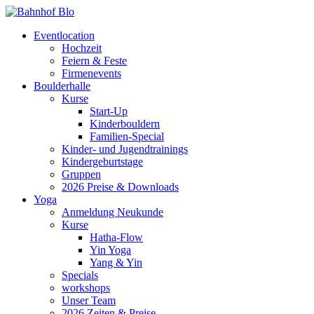
Eventlocation
Hochzeit
Feiern & Feste
Firmenevents
Boulderhalle
Kurse
Start-Up
Kinderbouldern
Familien-Special
Kinder- und Jugendtrainings
Kindergeburtstage
Gruppen
2026 Preise & Downloads
Yoga
Anmeldung Neukunde
Kurse
Hatha-Flow
Yin Yoga
Yang & Yin
Specials
workshops
Unser Team
2026 Zeiten & Preise