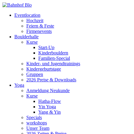
Eventlocation
Hochzeit
Feiern & Feste
Firmenevents
Boulderhalle
Kurse
Start-Up
Kinderbouldern
Familien-Special
Kinder- und Jugendtrainings
Kindergeburtstage
Gruppen
2026 Preise & Downloads
Yoga
Anmeldung Neukunde
Kurse
Hatha-Flow
Yin Yoga
Yang & Yin
Specials
workshops
Unser Team
2026 Zeiten & Preise