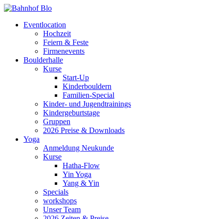
Eventlocation
Hochzeit
Feiern & Feste
Firmenevents
Boulderhalle
Kurse
Start-Up
Kinderbouldern
Familien-Special
Kinder- und Jugendtrainings
Kindergeburtstage
Gruppen
2026 Preise & Downloads
Yoga
Anmeldung Neukunde
Kurse
Hatha-Flow
Yin Yoga
Yang & Yin
Specials
workshops
Unser Team
2026 Zeiten & Preise