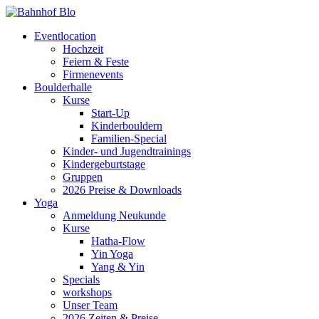
Eventlocation
Hochzeit
Feiern & Feste
Firmenevents
Boulderhalle
Kurse
Start-Up
Kinderbouldern
Familien-Special
Kinder- und Jugendtrainings
Kindergeburtstage
Gruppen
2026 Preise & Downloads
Yoga
Anmeldung Neukunde
Kurse
Hatha-Flow
Yin Yoga
Yang & Yin
Specials
workshops
Unser Team
2026 Zeiten & Preise