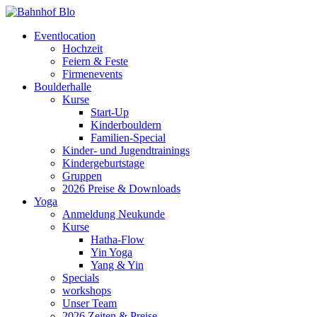
Eventlocation
Hochzeit
Feiern & Feste
Firmenevents
Boulderhalle
Kurse
Start-Up
Kinderbouldern
Familien-Special
Kinder- und Jugendtrainings
Kindergeburtstage
Gruppen
2026 Preise & Downloads
Yoga
Anmeldung Neukunde
Kurse
Hatha-Flow
Yin Yoga
Yang & Yin
Specials
workshops
Unser Team
2026 Zeiten & Preise