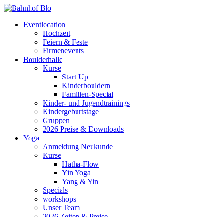
Eventlocation
Hochzeit
Feiern & Feste
Firmenevents
Boulderhalle
Kurse
Start-Up
Kinderbouldern
Familien-Special
Kinder- und Jugendtrainings
Kindergeburtstage
Gruppen
2026 Preise & Downloads
Yoga
Anmeldung Neukunde
Kurse
Hatha-Flow
Yin Yoga
Yang & Yin
Specials
workshops
Unser Team
2026 Zeiten & Preise