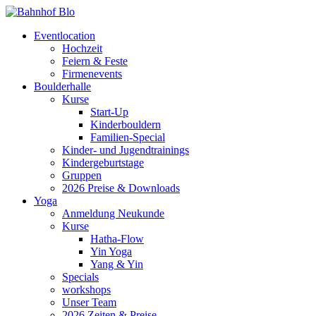
Eventlocation
Hochzeit
Feiern & Feste
Firmenevents
Boulderhalle
Kurse
Start-Up
Kinderbouldern
Familien-Special
Kinder- und Jugendtrainings
Kindergeburtstage
Gruppen
2026 Preise & Downloads
Yoga
Anmeldung Neukunde
Kurse
Hatha-Flow
Yin Yoga
Yang & Yin
Specials
workshops
Unser Team
2026 Zeiten & Preise