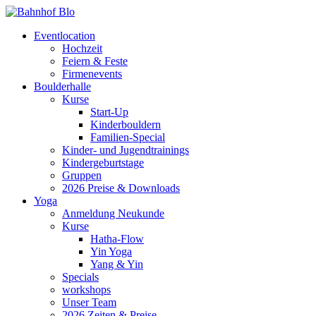
Eventlocation
Hochzeit
Feiern & Feste
Firmenevents
Boulderhalle
Kurse
Start-Up
Kinderbouldern
Familien-Special
Kinder- und Jugendtrainings
Kindergeburtstage
Gruppen
2026 Preise & Downloads
Yoga
Anmeldung Neukunde
Kurse
Hatha-Flow
Yin Yoga
Yang & Yin
Specials
workshops
Unser Team
2026 Zeiten & Preise