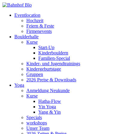
Eventlocation
Hochzeit
Feiern & Feste
Firmenevents
Boulderhalle
Kurse
Start-Up
Kinderbouldern
Familien-Special
Kinder- und Jugendtrainings
Kindergeburtstage
Gruppen
2026 Preise & Downloads
Yoga
Anmeldung Neukunde
Kurse
Hatha-Flow
Yin Yoga
Yang & Yin
Specials
workshops
Unser Team
2026 Zeiten & Preise