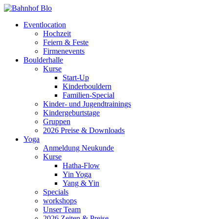
Eventlocation
Hochzeit
Feiern & Feste
Firmenevents
Boulderhalle
Kurse
Start-Up
Kinderbouldern
Familien-Special
Kinder- und Jugendtrainings
Kindergeburtstage
Gruppen
2026 Preise & Downloads
Yoga
Anmeldung Neukunde
Kurse
Hatha-Flow
Yin Yoga
Yang & Yin
Specials
workshops
Unser Team
2026 Zeiten & Preise