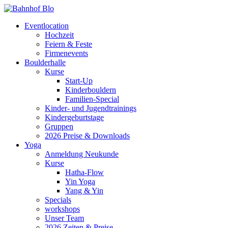
Eventlocation
Hochzeit
Feiern & Feste
Firmenevents
Boulderhalle
Kurse
Start-Up
Kinderbouldern
Familien-Special
Kinder- und Jugendtrainings
Kindergeburtstage
Gruppen
2026 Preise & Downloads
Yoga
Anmeldung Neukunde
Kurse
Hatha-Flow
Yin Yoga
Yang & Yin
Specials
workshops
Unser Team
2026 Zeiten & Preise