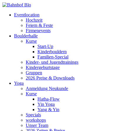
Eventlocation
Hochzeit
Feiern & Feste
Firmenevents
Boulderhalle
Kurse
Start-Up
Kinderbouldern
Familien-Special
Kinder- und Jugendtrainings
Kindergeburtstage
Gruppen
2026 Preise & Downloads
Yoga
Anmeldung Neukunde
Kurse
Hatha-Flow
Yin Yoga
Yang & Yin
Specials
workshops
Unser Team
2026 Zeiten & Preise