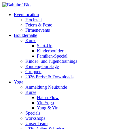
Eventlocation
Hochzeit
Feiern & Feste
Firmenevents
Boulderhalle
Kurse
Start-Up
Kinderbouldern
Familien-Special
Kinder- und Jugendtrainings
Kindergeburtstage
Gruppen
2026 Preise & Downloads
Yoga
Anmeldung Neukunde
Kurse
Hatha-Flow
Yin Yoga
Yang & Yin
Specials
workshops
Unser Team
2026 Zeiten & Preise