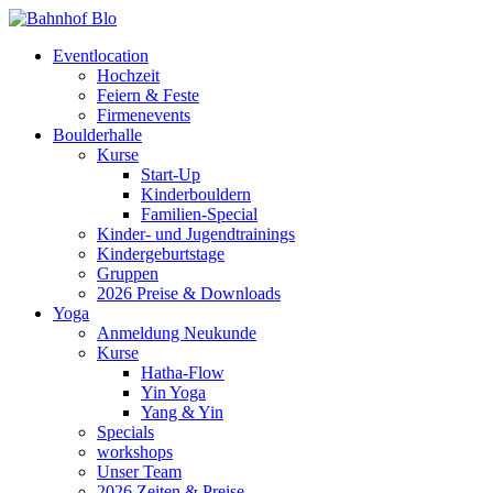
Eventlocation
Hochzeit
Feiern & Feste
Firmenevents
Boulderhalle
Kurse
Start-Up
Kinderbouldern
Familien-Special
Kinder- und Jugendtrainings
Kindergeburtstage
Gruppen
2026 Preise & Downloads
Yoga
Anmeldung Neukunde
Kurse
Hatha-Flow
Yin Yoga
Yang & Yin
Specials
workshops
Unser Team
2026 Zeiten & Preise