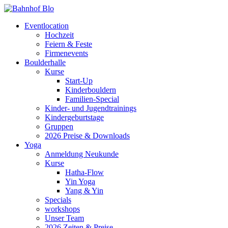
Eventlocation
Hochzeit
Feiern & Feste
Firmenevents
Boulderhalle
Kurse
Start-Up
Kinderbouldern
Familien-Special
Kinder- und Jugendtrainings
Kindergeburtstage
Gruppen
2026 Preise & Downloads
Yoga
Anmeldung Neukunde
Kurse
Hatha-Flow
Yin Yoga
Yang & Yin
Specials
workshops
Unser Team
2026 Zeiten & Preise