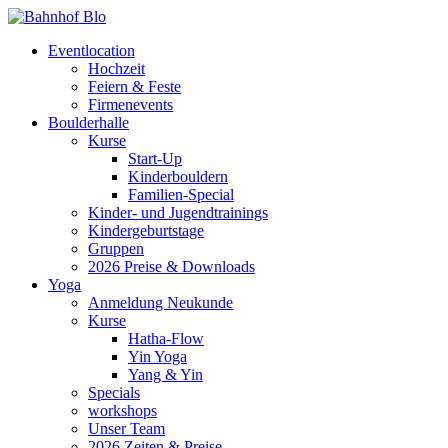
Eventlocation
Hochzeit
Feiern & Feste
Firmenevents
Boulderhalle
Kurse
Start-Up
Kinderbouldern
Familien-Special
Kinder- und Jugendtrainings
Kindergeburtstage
Gruppen
2026 Preise & Downloads
Yoga
Anmeldung Neukunde
Kurse
Hatha-Flow
Yin Yoga
Yang & Yin
Specials
workshops
Unser Team
2026 Zeiten & Preise