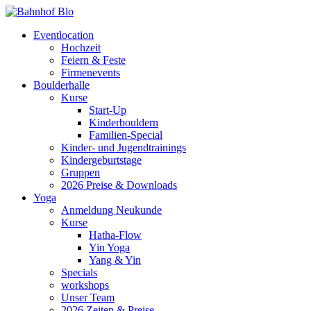
Eventlocation
Hochzeit
Feiern & Feste
Firmenevents
Boulderhalle
Kurse
Start-Up
Kinderbouldern
Familien-Special
Kinder- und Jugendtrainings
Kindergeburtstage
Gruppen
2026 Preise & Downloads
Yoga
Anmeldung Neukunde
Kurse
Hatha-Flow
Yin Yoga
Yang & Yin
Specials
workshops
Unser Team
2026 Zeiten & Preise