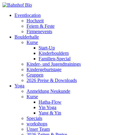
Eventlocation
Hochzeit
Feiern & Feste
Firmenevents
Boulderhalle
Kurse
Start-Up
Kinderbouldern
Familien-Special
Kinder- und Jugendtrainings
Kindergeburtstage
Gruppen
2026 Preise & Downloads
Yoga
Anmeldung Neukunde
Kurse
Hatha-Flow
Yin Yoga
Yang & Yin
Specials
workshops
Unser Team
2026 Zeiten & Preise