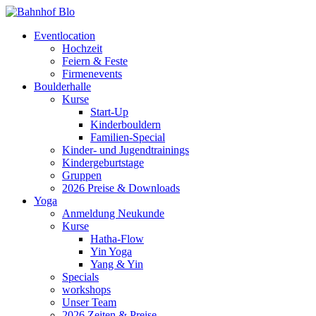
Eventlocation
Hochzeit
Feiern & Feste
Firmenevents
Boulderhalle
Kurse
Start-Up
Kinderbouldern
Familien-Special
Kinder- und Jugendtrainings
Kindergeburtstage
Gruppen
2026 Preise & Downloads
Yoga
Anmeldung Neukunde
Kurse
Hatha-Flow
Yin Yoga
Yang & Yin
Specials
workshops
Unser Team
2026 Zeiten & Preise