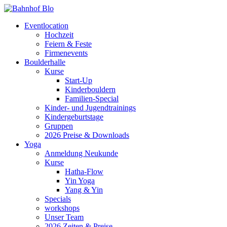
Eventlocation
Hochzeit
Feiern & Feste
Firmenevents
Boulderhalle
Kurse
Start-Up
Kinderbouldern
Familien-Special
Kinder- und Jugendtrainings
Kindergeburtstage
Gruppen
2026 Preise & Downloads
Yoga
Anmeldung Neukunde
Kurse
Hatha-Flow
Yin Yoga
Yang & Yin
Specials
workshops
Unser Team
2026 Zeiten & Preise