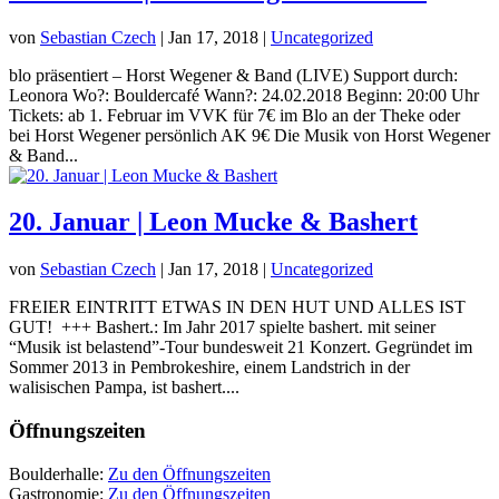
von
Sebastian Czech
|
Jan 17, 2018
|
Uncategorized
blo präsentiert – Horst Wegener & Band (LIVE) Support durch:
Leonora Wo?: Bouldercafé Wann?: 24.02.2018 Beginn: 20:00 Uhr
Tickets: ab 1. Februar im VVK für 7€ im Blo an der Theke oder
bei Horst Wegener persönlich AK 9€ Die Musik von Horst Wegener
& Band...
20. Januar | Leon Mucke & Bashert
von
Sebastian Czech
|
Jan 17, 2018
|
Uncategorized
FREIER EINTRITT ETWAS IN DEN HUT UND ALLES IST
GUT! +++ Bashert.: Im Jahr 2017 spielte bashert. mit seiner
“Musik ist belastend”-Tour bundesweit 21 Konzert. Gegründet im
Sommer 2013 in Pembrokeshire, einem Landstrich in der
walisischen Pampa, ist bashert....
Öffnungszeiten
Boulderhalle:
Zu den Öffnungszeiten
Gastronomie:
Zu den Öffnungszeiten